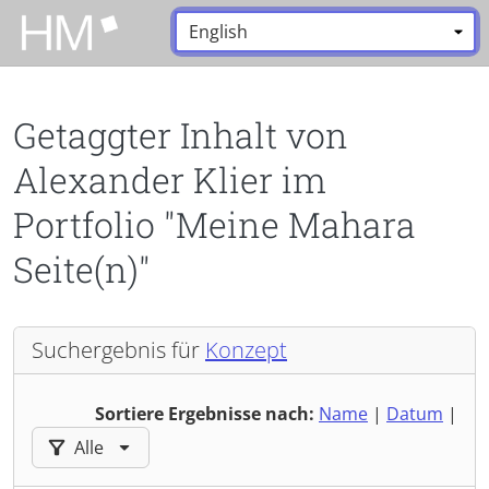
Zum Hauptinhalt zurückspringen
Sprache:
*
Getaggter Inhalt von
Alexander Klier im
Portfolio "Meine Mahara
Seite(n)"
Suchergebnis für
Konzept
Sortiere Ergebnisse nach:
Name
|
Datum
|
Ergebnisse filtern nach:
Alle