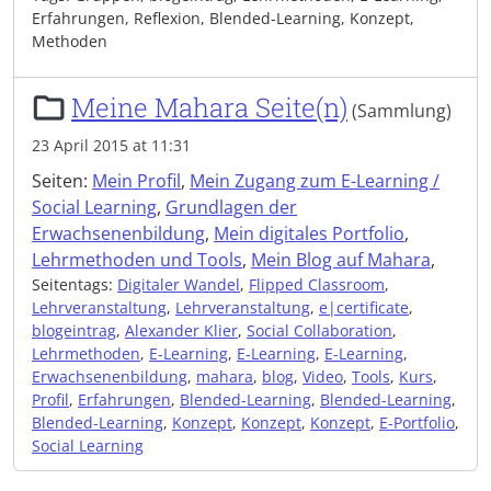
Erfahrungen, Reflexion, Blended-Learning, Konzept,
Methoden
Meine Mahara Seite(n)
(Sammlung)
23 April 2015 at 11:31
Seiten:
Mein Profil
,
Mein Zugang zum E-Learning /
Social Learning
,
Grundlagen der
Erwachsenenbildung
,
Mein digitales Portfolio
,
Lehrmethoden und Tools
,
Mein Blog auf Mahara
,
Seitentags:
Digitaler Wandel
,
Flipped Classroom
,
Lehrveranstaltung
,
Lehrveranstaltung
,
e|certificate
,
blogeintrag
,
Alexander Klier
,
Social Collaboration
,
Lehrmethoden
,
E-Learning
,
E-Learning
,
E-Learning
,
Erwachsenenbildung
,
mahara
,
blog
,
Video
,
Tools
,
Kurs
,
Profil
,
Erfahrungen
,
Blended-Learning
,
Blended-Learning
,
Blended-Learning
,
Konzept
,
Konzept
,
Konzept
,
E-Portfolio
,
Social Learning