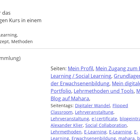
r das
gen Kurs in einem
Learning,
nzept, Methoden
ammlung)
Seiten:
Mein Profil
,
Mein Zugang zum 
Learning / Social Learning
,
Grundlage
der Erwachsenenbildung
,
Mein digital
Portfolio
,
Lehrmethoden und Tools
,
M
Blog auf Mahara
,
Seitentags:
Digitaler Wandel
,
Flipped
Classroom
,
Lehrveranstaltung
,
Lehrveranstaltung
,
e|certificate
,
blogeintr
Alexander Klier
,
Social Collaboration
,
Lehrmethoden
,
E-Learning
,
E-Learning
,
E-
Learning
,
Erwachsenenbildung
,
mahara
,
b