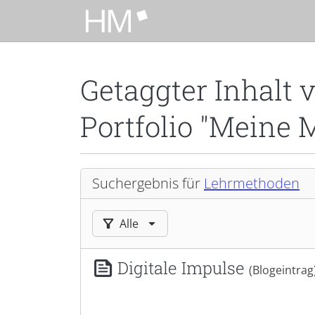
Zum Hauptinhalt zurückspringen
Getaggter Inhalt 
Portfolio "Meine 
Suchergebnis für
Lehrmethoden
Ergebnisse filtern nach:
Alle
Digitale Impulse
(Blogeintrag