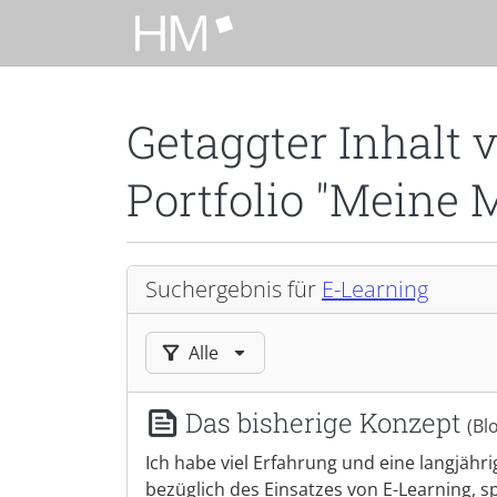
Zum Hauptinhalt zurückspringen
Getaggter Inhalt 
Portfolio "Meine 
Suchergebnis für
E-Learning
Ergebnisse filtern nach:
Alle
Das bisherige Konzept
(Bl
Ich habe viel Erfahrung und eine langjähri
bezüglich des Einsatzes von E-Learning, s