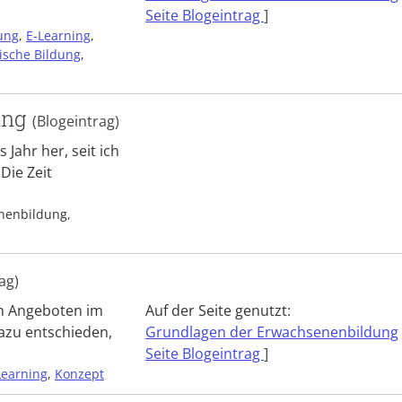
Seite Blogeintrag
]
ung
,
E-Learning
,
tische Bildung
,
ang
(Blogeintrag)
s Jahr her, seit ich
Die Zeit
enenbildung,
ag)
n Angeboten im
Auf der Seite genutzt:
azu entschieden,
Grundlagen der Erwachsenenbildung
Seite Blogeintrag
]
Learning
,
Konzept