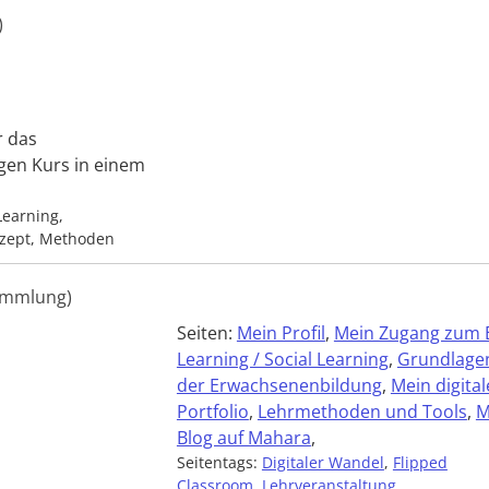
)
r das
gen Kurs in einem
Learning,
nzept, Methoden
ammlung)
Seiten:
Mein Profil
,
Mein Zugang zum 
Learning / Social Learning
,
Grundlage
der Erwachsenenbildung
,
Mein digital
Portfolio
,
Lehrmethoden und Tools
,
M
Blog auf Mahara
,
Seitentags:
Digitaler Wandel
,
Flipped
Classroom
,
Lehrveranstaltung
,