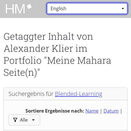
Zum Hauptinhalt zurückspringen
Sprache:
*
Getaggter Inhalt von
Alexander Klier im
Portfolio "Meine Mahara
Seite(n)"
Suchergebnis für
Blended-Learning
Sortiere Ergebnisse nach:
Name
|
Datum
|
Ergebnisse filtern nach:
Alle