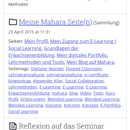
Methoden
Meine Mahara Seite(n)
(Sammlung)
23 April 2015 at 11:31
Seiten:
Mein Profil
,
Mein Zugang zum E-Learning /
Social Learning
,
Grundlagen der
Erwachsenenbildung
,
Mein digitales Portfolio
,
Lehrmethoden und Tools
,
Mein Blog auf Mahara
,
Seitentags:
Digitaler Wandel
,
Flipped Classroom
,
Lehrveranstaltung
,
Lehrveranstaltung
,
e|certificate
,
blogeintrag
,
Alexander Klier
,
Social Collaboration
,
Lehrmethoden
,
E-Learning
,
E-Learning
,
E-Learning
,
Erwachsenenbildung
,
mahara
,
blog
,
Video
,
Tools
,
Kurs
,
Profil
,
Erfahrungen
,
Blended-Learning
,
Blended-Learning
,
Blended-Learning
,
Konzept
,
Konzept
,
Konzept
,
E-Portfolio
,
Social Learning
Reflexion auf das Seminar