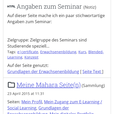
Angaben zum Seminar
(Notiz)
Auf dieser Seite mache ich ein paar stichwortartige
Angaben zum Seminar:
Zielgruppe: Zielgruppe des Seminars sind
Studierende speziell...
Tags:
e|certificate
,
Erwachsenenbildung
,
Kurs
,
Blended-
Learning
,
Konzept
Auf der Seite genutzt:
Grundlagen der Erwachsenenbildung
[
Seite Text
]
Meine Mahara Seite(n)
(Sammlung)
23 April 2015 at 11:31
Seiten:
Mein Profil
,
Mein Zugang zum E-Learning /
Social Learning
,
Grundlagen der