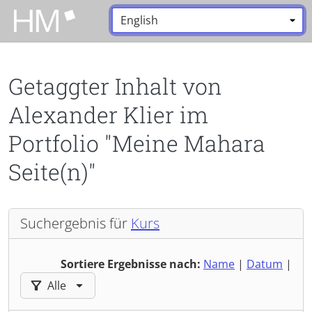
Zum Hauptinhalt zurückspringen
Sprache:
*
Getaggter Inhalt von
Alexander Klier im
Portfolio "Meine Mahara
Seite(n)"
Suchergebnis für
Kurs
Sortiere Ergebnisse nach:
Name
|
Datum
|
Ergebnisse filtern nach:
Alle