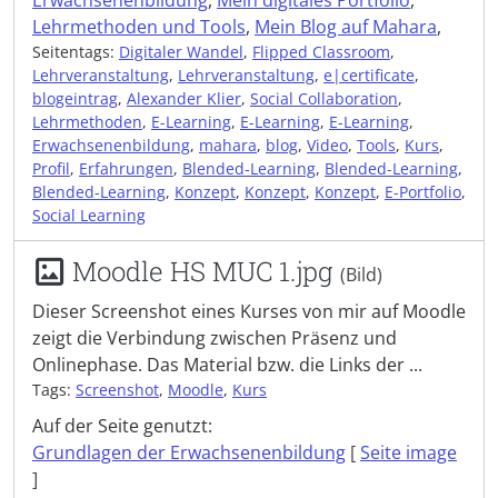
Erwachsenenbildung
,
Mein digitales Portfolio
,
Lehrmethoden und Tools
,
Mein Blog auf Mahara
,
Seitentags:
Digitaler Wandel
,
Flipped Classroom
,
Lehrveranstaltung
,
Lehrveranstaltung
,
e|certificate
,
blogeintrag
,
Alexander Klier
,
Social Collaboration
,
Lehrmethoden
,
E-Learning
,
E-Learning
,
E-Learning
,
Erwachsenenbildung
,
mahara
,
blog
,
Video
,
Tools
,
Kurs
,
Profil
,
Erfahrungen
,
Blended-Learning
,
Blended-Learning
,
Blended-Learning
,
Konzept
,
Konzept
,
Konzept
,
E-Portfolio
,
Social Learning
Moodle HS MUC 1.jpg
(Bild)
Dieser Screenshot eines Kurses von mir auf Moodle
zeigt die Verbindung zwischen Präsenz und
Onlinephase. Das Material bzw. die Links der ...
Tags:
Screenshot
,
Moodle
,
Kurs
Auf der Seite genutzt:
Grundlagen der Erwachsenenbildung
[
Seite image
]