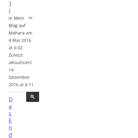
1
)
Reflexion auf das Seminar "Grundlagen der Erwa
in Mein
Blog auf
Mahara
am
4 Mai 2016
at 6:02
Zuletzt
aktualisiert
14
Dezember
2016 at 6:11
D
a
s
E
n
d