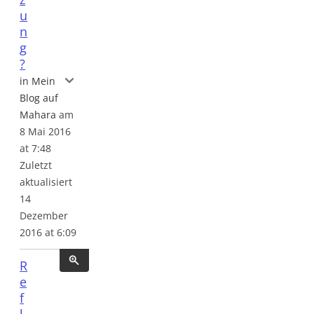
u
n
g
?
Profile, Gruppen oder Vernetzung?
in Mein
Blog auf
Mahara
am
8 Mai 2016
at 7:48
Zuletzt
aktualisiert
14
Dezember
2016 at 6:09
R
e
f
l