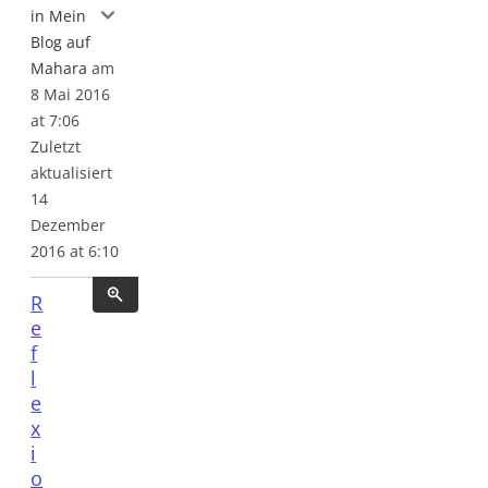
Reflexion auf das Seminar "Grundlagen der Erwa
in Mein
Blog auf
Mahara
am
8 Mai 2016
at 7:06
Zuletzt
aktualisiert
14
Dezember
2016 at 6:10
R
e
f
l
e
x
i
o