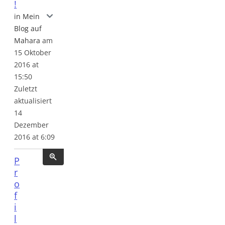
!
Videos - nicht nur analog flippig!
in Mein
Blog auf
Mahara
am
15 Oktober
2016 at
15:50
Zuletzt
aktualisiert
14
Dezember
2016 at 6:09
P
r
o
f
i
l