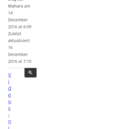
Mahara
am
14
Dezember
2016 at 6:09
Zuletzt
aktualisiert
16
Dezember
2016 at 7:10
V
i
d
e
o
s
-
n
i