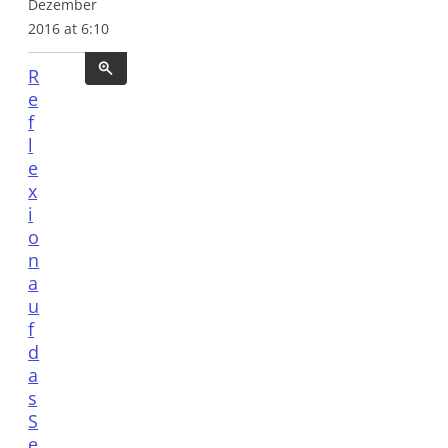
Dezember
2016 at 6:10
R
e
f
l
e
x
i
o
n
a
u
f
d
a
s
S
e