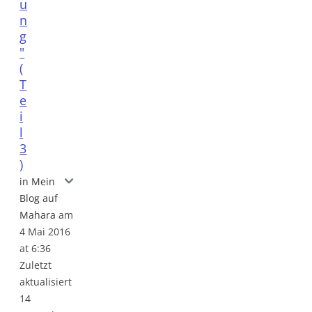
u
n
g
"
(
T
e
i
l
3
)
Reflexion auf das Seminar "Grundlagen der Erwa
in Mein
Blog auf
Mahara
am
4 Mai 2016
at 6:36
Zuletzt
aktualisiert
14