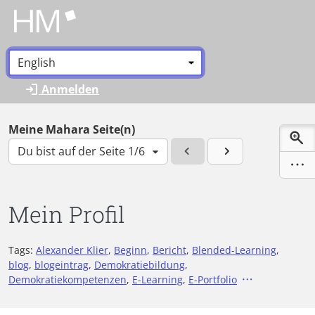
Zum Hauptinhalt zurückspringen
Sprache:
*
Anmelden
Meine Mahara Seite(n)
Du bist auf der Seite 1/6
Mein Profil
Tags:
Alexander Klier
,
Beginn
,
Bericht
,
Blended-Learning
,
blog
,
blogeintrag
,
Demokratiebildung
,
Demokratiekompetenzen
,
E-Learning
,
E-Portfolio