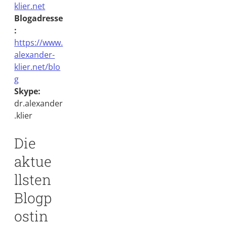
klier.net
Blogadresse
:
https://www.
alexander-
klier.net/blo
g
Social Media Accounts
Skype:
dr.alexander
.klier
Die
aktue
llsten
Blogp
ostin