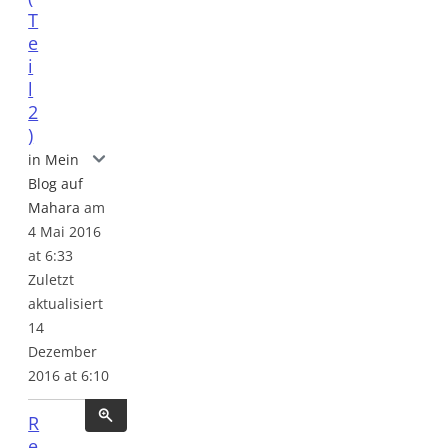
T
e
i
l
2
)
Reflexion auf das Seminar "Grundlagen der Erwa
in Mein
Blog auf
Mahara
am
4 Mai 2016
at 6:33
Zuletzt
aktualisiert
14
Dezember
2016 at 6:10
R
e