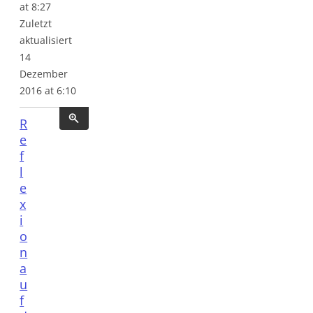
at 8:27
Zuletzt
aktualisiert
14
Dezember
2016 at 6:10
R
e
f
l
e
x
i
o
n
a
u
f