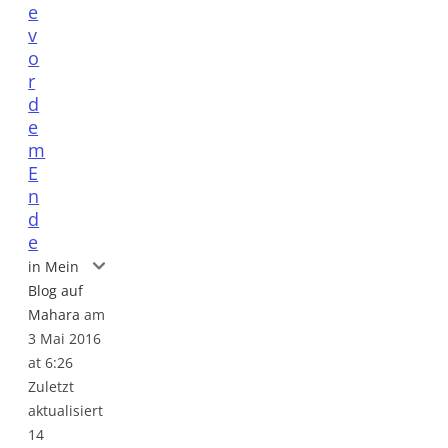
e
v
o
r
d
e
m
E
n
d
e
Das Ende vor dem Ende
in Mein
Blog auf
Mahara
am
3 Mai 2016
at 6:26
Zuletzt
aktualisiert
14