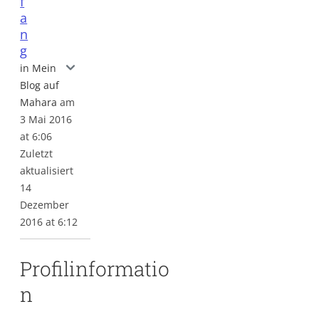
f
a
n
g
Das Ende nach dem Anfang
in Mein
Blog auf
Mahara
am
3 Mai 2016
at 6:06
Zuletzt
aktualisiert
14
Dezember
2016 at 6:12
Profilinformatio
n