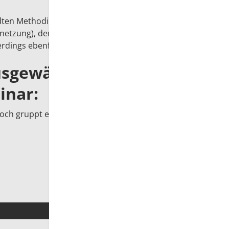
en Methodik werde ich nur in Bezug auf das
ernetzung), den umgedrehten Klassenraum und
rdings ebenfalls als Blogbeitrag.
usgewählten
inar:
och gruppt es sich nicht so gut auf Moodle!"
Details