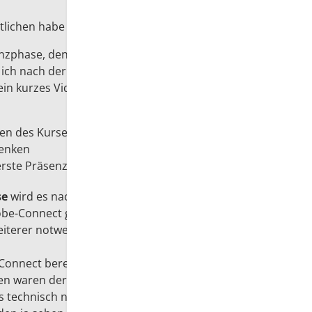
tlichen habe ich zwei Elemente neu eingeführt.
nzphase, den ich schon immer über eine eigene
 ich nach der Grundidee eines "Flipped
n kurzes Video erstellt (
hier
) das folgende
men des Kurses behandelt wird
denken
 erste Präsenzphase
se
wird es nach etwa der Hälfte der Zeit ein
obe-Connect geben. Diese Termin dient der
iterer notwendiger inhaltlicher Präzisierungen.
Connect bereits in einem Seminar an der Uni
n waren der Meinung, dass das eine tolle
technisch noch nicht ganz so geklappt hat, wie