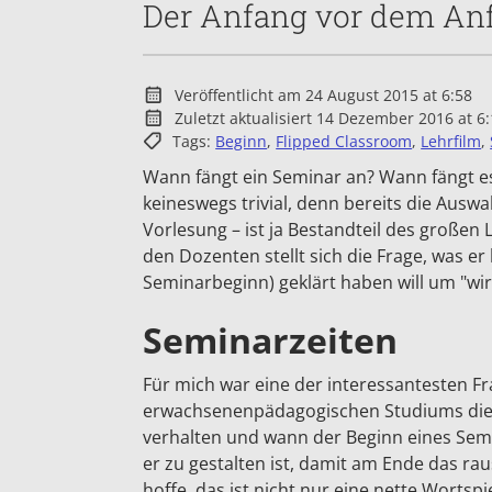
Der Anfang vor dem An
Veröffentlicht am 24 August 2015 at 6:58
Zuletzt aktualisiert 14 Dezember 2016 at 6
Tags:
Beginn
,
Flipped Classroom
,
Lehrfilm
,
Wann fängt ein Seminar an? Wann fängt es 
keineswegs trivial, denn bereits die Aus
Vorlesung – ist ja Bestandteil des große
den Dozenten stellt sich die Frage, was e
Seminarbeginn) geklärt haben will um "wi
Seminarzeiten
Für mich war eine der interessantesten 
erwachsenenpädagogischen Studiums die, w
verhalten und wann der Beginn eines Semin
er zu gestalten ist, damit am Ende das ra
hoffe, das ist nicht nur eine nette Wortspi