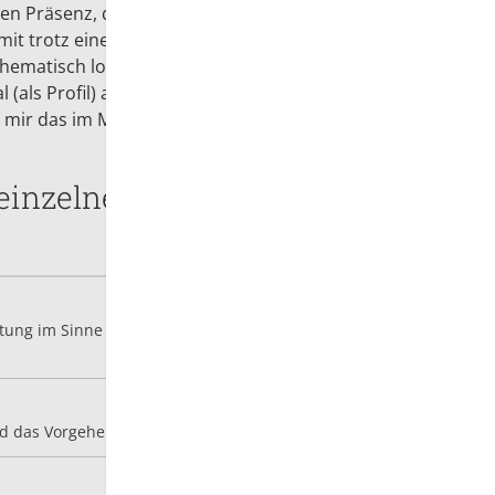
sten Präsenz, quasi als Beginn vor dem Beginn des
mit trotz eines interaktiven Notstandes zu Beginn
thematisch loslegen zu können, weil sich die
(als Profil) auf Moodle "gesehen" haben. Ich bin
h mir das im Moment vorstelle.
einzelnen PDF
iten
Download 02 
itung im Sinne des Flipclassroom Konzeptes und den
Download 03 
nd das Vorgehen während der Moodle-Phase.
Download 04 