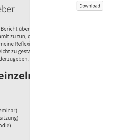
Download:
Download
eber
Bericht über das Seminar vollständig als
amit zu tun, dass ich erst eine Weile nach dem
meine Reflexionen dazu anzustellen. Aber auch
eicht zu gestalten ist, meine Gedanken auf
ederzugeben.
 einzelnen Beiträgen:
Seminar)
sitzung)
odle)