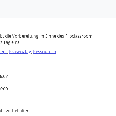
Anmelden
t die Vorbereitung im Sinne des Flipclassroom
Du bist auf der Seite 3/6
z Tag eins
zept
,
Präsenztag
,
Ressourcen
6:07
enzen
,
Didaktik
,
E-Learning
,
Erwachsenenbildung
6:09
chte vorbehalten