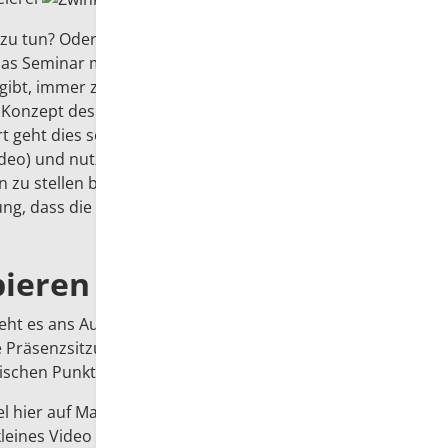
 zu tun? Oder gar mit dem Blended-Learning?
 das Seminar mit der Präsenzveranstaltung
gibt, immer zentral und wichtig zu beantworten.
 Konzept des Flipped Classroom (
hier ein Link auf
rt geht dies so: Man erklärt etwas vom Stoff vor
ideo) und nutzt dann die Zeit während der
en zu stellen bzw. Themen zu vernetzen oder
ung, dass die Studierenden den Film vorher
bieren
r geht es ans Ausprobieren des neuen Konzeptes –
e Präsenzsitzung funktioniert. Denn der Beginn
gischen Punkt eines "interaktiven Notstandes" dar.
iel hier auf Mahara (genannt neues Konzept) für
leines Video produziert, das
hier
zu begutachten