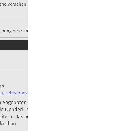
sche Vorgehen im Rahmen des Präsenztages zwei
inzelheiten
Download 01 
eibung des Seminars.
Details
:13
pt
,
Lehrveranstaltung
n Angeboten im Rahmen des e|Zertifikats habe
de Blended-Learning Grundkonzept von mir (
hier
)
tern. Das neue Konzept hänge ich in einer nicht
load an.