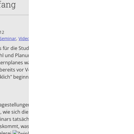
fang
:12
Seminar
,
Videoeinsatz
für die Studierenden wirklich an? Diese Frage ist
wahl und Planung des Seminars – oder auch der
n Lernplanes während eines Studiums. Und auch für
r bereits vor Vorlesungsbeginn (oder
rklich" beginnen zu können.
Fragestellungen während meines
ie sich diese zeitlichen Anteile im Seminar
ars tatsächlich einen Beginn darstellt bzw. wie
uskommt, was ich zu Beginn beabsichtige. Ich
elerei
.