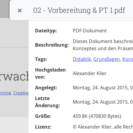
Sprache:
*
02 - Vorbereitung & PT 1.pdf
Konfiguration beenden
Dateityp:
PDF-Dokument
Dieses Dokument beschreib
Beschreibung:
Konzeptes und den Präsen
Tags:
Didaktik
,
Grundlagen
,
Kon
Hochgeladen
Erwachsenenbildung
Alexander Klier
von:
Angelegt:
Montag, 24. August 2015, 0
rning
,
Creative Commons
,
Demokratiebildung
,
Demokratiekompet
Letzte
Montag, 24. August 2015, 0
Änderung:
Größe:
459.8K (470830 Bytes)
Lizenz:
© Alexander Klier, alle Re