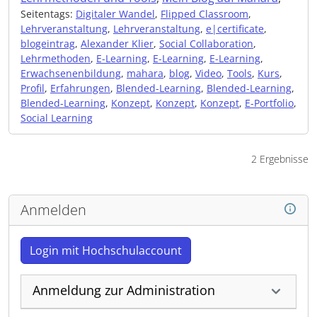
Seitentags:
Digitaler Wandel
,
Flipped Classroom
,
Lehrveranstaltung
,
Lehrveranstaltung
,
e|certificate
,
blogeintrag
,
Alexander Klier
,
Social Collaboration
,
Lehrmethoden
,
E-Learning
,
E-Learning
,
E-Learning
,
Erwachsenenbildung
,
mahara
,
blog
,
Video
,
Tools
,
Kurs
,
Profil
,
Erfahrungen
,
Blended-Learning
,
Blended-Learning
,
Blended-Learning
,
Konzept
,
Konzept
,
Konzept
,
E-Portfolio
,
Social Learning
2 Ergebnisse
Anmelden
Login mit Hochschulaccount
Anmeldung zur Administration