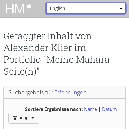
Zum Hauptinhalt zurückspringen
Sprache:
*
Getaggter Inhalt von
Alexander Klier im
Portfolio "Meine Mahara
Seite(n)"
Suchergebnis für
Erfahrungen
Sortiere Ergebnisse nach:
Name
|
Datum
|
Ergebnisse filtern nach:
Alle