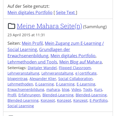
Auf der Seite genutzt:
Mein digitales Portfolio
[
Seite Text
]
Meine Mahara Seite(n)
(Sammlung)
23 April 2015 at 11:31
Seiten:
Mein Profil
,
Mein Zugang zum E-Learning /
Social Learning
,
Grundlagen der
Erwachsenenbildung
,
Mein digitales Portfolio
,
Lehrmethoden und Tools
,
Mein Blog auf Mahara
,
Seitentags:
Digitaler Wandel
,
Flipped Classroom
,
Lehrveranstaltung
,
Lehrveranstaltung
,
e|certificate
,
blogeintrag
,
Alexander Klier
,
Social Collaboration
,
Lehrmethoden
,
E-Learning
,
E-Learning
,
E-Learning
,
Erwachsenenbildung
,
mahara
,
blog
,
Video
,
Tools
,
Kurs
,
Profil
,
Erfahrungen
,
Blended-Learning
,
Blended-Learning
,
Blended-Learning
,
Konzept
,
Konzept
,
Konzept
,
E-Portfolio
,
Social Learning