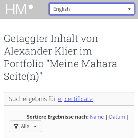
Zum Hauptinhalt zurückspringen
Sprache:
*
Getaggter Inhalt von
Alexander Klier im
Portfolio "Meine Mahara
Seite(n)"
Suchergebnis für
e|certificate
Sortiere Ergebnisse nach:
Name
|
Datum
|
Ergebnisse filtern nach:
Alle