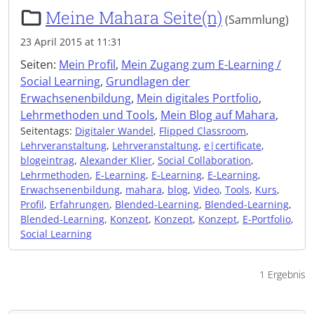
Meine Mahara Seite(n)
(Sammlung)
23 April 2015 at 11:31
Seiten:
Mein Profil
,
Mein Zugang zum E-Learning /
Social Learning
,
Grundlagen der
Erwachsenenbildung
,
Mein digitales Portfolio
,
Lehrmethoden und Tools
,
Mein Blog auf Mahara
,
Seitentags:
Digitaler Wandel
,
Flipped Classroom
,
Lehrveranstaltung
,
Lehrveranstaltung
,
e|certificate
,
blogeintrag
,
Alexander Klier
,
Social Collaboration
,
Lehrmethoden
,
E-Learning
,
E-Learning
,
E-Learning
,
Erwachsenenbildung
,
mahara
,
blog
,
Video
,
Tools
,
Kurs
,
Profil
,
Erfahrungen
,
Blended-Learning
,
Blended-Learning
,
Blended-Learning
,
Konzept
,
Konzept
,
Konzept
,
E-Portfolio
,
Social Learning
1 Ergebnis