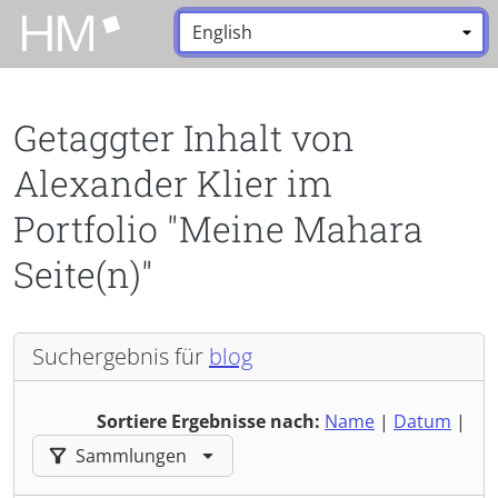
Zum Hauptinhalt zurückspringen
Sprache:
*
Getaggter Inhalt von
Alexander Klier im
Portfolio "Meine Mahara
Seite(n)"
Suchergebnis für
blog
Sortiere Ergebnisse nach:
Name
|
Datum
|
Ergebnisse filtern nach:
Sammlungen