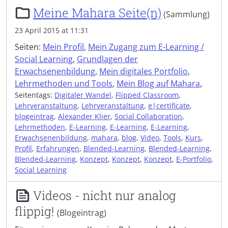
Meine Mahara Seite(n)
(Sammlung)
23 April 2015 at 11:31
Seiten:
Mein Profil
,
Mein Zugang zum E-Learning /
Social Learning
,
Grundlagen der
Erwachsenenbildung
,
Mein digitales Portfolio
,
Lehrmethoden und Tools
,
Mein Blog auf Mahara
,
Seitentags:
Digitaler Wandel
,
Flipped Classroom
,
Lehrveranstaltung
,
Lehrveranstaltung
,
e|certificate
,
blogeintrag
,
Alexander Klier
,
Social Collaboration
,
Lehrmethoden
,
E-Learning
,
E-Learning
,
E-Learning
,
Erwachsenenbildung
,
mahara
,
blog
,
Video
,
Tools
,
Kurs
,
Profil
,
Erfahrungen
,
Blended-Learning
,
Blended-Learning
,
Blended-Learning
,
Konzept
,
Konzept
,
Konzept
,
E-Portfolio
,
Social Learning
Videos - nicht nur analog
flippig!
(Blogeintrag)