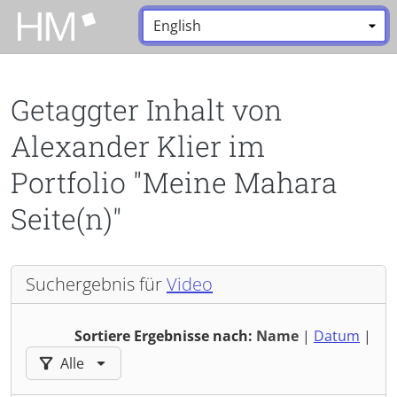
Zum Hauptinhalt zurückspringen
Sprache:
*
Getaggter Inhalt von
Alexander Klier im
Portfolio "Meine Mahara
Seite(n)"
Suchergebnis für
Video
Sortiere Ergebnisse nach:
Name
|
Datum
|
Ergebnisse filtern nach:
Alle