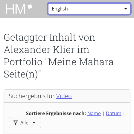
Zum Hauptinhalt zurückspringen
Sprache:
*
Getaggter Inhalt von
Alexander Klier im
Portfolio "Meine Mahara
Seite(n)"
Suchergebnis für
Video
Sortiere Ergebnisse nach:
Name
|
Datum
|
Ergebnisse filtern nach:
Alle