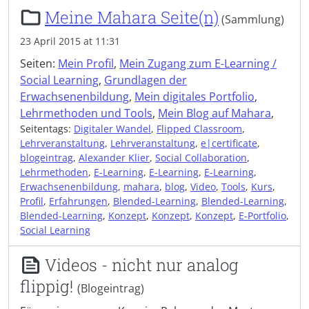
Meine Mahara Seite(n)
(Sammlung)
23 April 2015 at 11:31
Seiten:
Mein Profil
,
Mein Zugang zum E-Learning /
Social Learning
,
Grundlagen der
Erwachsenenbildung
,
Mein digitales Portfolio
,
Lehrmethoden und Tools
,
Mein Blog auf Mahara
,
Seitentags:
Digitaler Wandel
,
Flipped Classroom
,
Lehrveranstaltung
,
Lehrveranstaltung
,
e|certificate
,
blogeintrag
,
Alexander Klier
,
Social Collaboration
,
Lehrmethoden
,
E-Learning
,
E-Learning
,
E-Learning
,
Erwachsenenbildung
,
mahara
,
blog
,
Video
,
Tools
,
Kurs
,
Profil
,
Erfahrungen
,
Blended-Learning
,
Blended-Learning
,
Blended-Learning
,
Konzept
,
Konzept
,
Konzept
,
E-Portfolio
,
Social Learning
Videos - nicht nur analog
flippig!
(Blogeintrag)