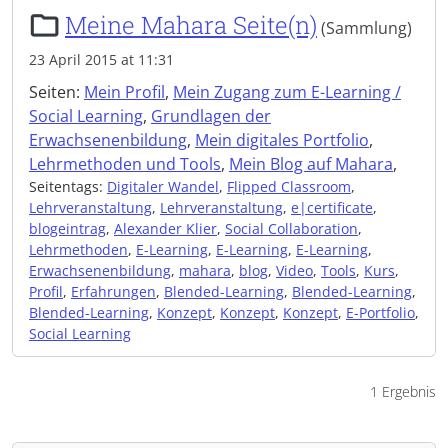
Meine Mahara Seite(n)
(Sammlung)
23 April 2015 at 11:31
Seiten:
Mein Profil
,
Mein Zugang zum E-Learning /
Social Learning
,
Grundlagen der
Erwachsenenbildung
,
Mein digitales Portfolio
,
Lehrmethoden und Tools
,
Mein Blog auf Mahara
,
Seitentags:
Digitaler Wandel
,
Flipped Classroom
,
Lehrveranstaltung
,
Lehrveranstaltung
,
e|certificate
,
blogeintrag
,
Alexander Klier
,
Social Collaboration
,
Lehrmethoden
,
E-Learning
,
E-Learning
,
E-Learning
,
Erwachsenenbildung
,
mahara
,
blog
,
Video
,
Tools
,
Kurs
,
Profil
,
Erfahrungen
,
Blended-Learning
,
Blended-Learning
,
Blended-Learning
,
Konzept
,
Konzept
,
Konzept
,
E-Portfolio
,
Social Learning
1 Ergebnis