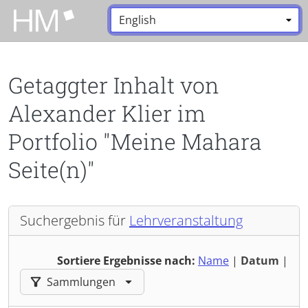
Zum Hauptinhalt zurückspringen
Sprache:
*
Getaggter Inhalt von
Alexander Klier im
Portfolio "Meine Mahara
Seite(n)"
Suchergebnis für
Lehrveranstaltung
Sortiere Ergebnisse nach:
Name
|
Datum
|
Ergebnisse filtern nach:
Sammlungen