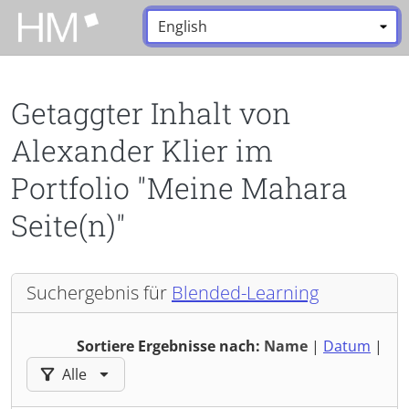
Zum Hauptinhalt zurückspringen
Sprache:
*
Getaggter Inhalt von
Alexander Klier im
Portfolio "Meine Mahara
Seite(n)"
Suchergebnis für
Blended-Learning
Sortiere Ergebnisse nach:
Name
|
Datum
|
Ergebnisse filtern nach:
Alle