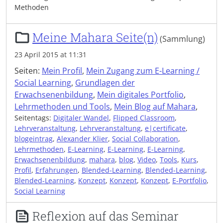
Methoden
Meine Mahara Seite(n)
(Sammlung)
23 April 2015 at 11:31
Seiten:
Mein Profil
,
Mein Zugang zum E-Learning /
Social Learning
,
Grundlagen der
Erwachsenenbildung
,
Mein digitales Portfolio
,
Lehrmethoden und Tools
,
Mein Blog auf Mahara
,
Seitentags:
Digitaler Wandel
,
Flipped Classroom
,
Lehrveranstaltung
,
Lehrveranstaltung
,
e|certificate
,
blogeintrag
,
Alexander Klier
,
Social Collaboration
,
Lehrmethoden
,
E-Learning
,
E-Learning
,
E-Learning
,
Erwachsenenbildung
,
mahara
,
blog
,
Video
,
Tools
,
Kurs
,
Profil
,
Erfahrungen
,
Blended-Learning
,
Blended-Learning
,
Blended-Learning
,
Konzept
,
Konzept
,
Konzept
,
E-Portfolio
,
Social Learning
Reflexion auf das Seminar