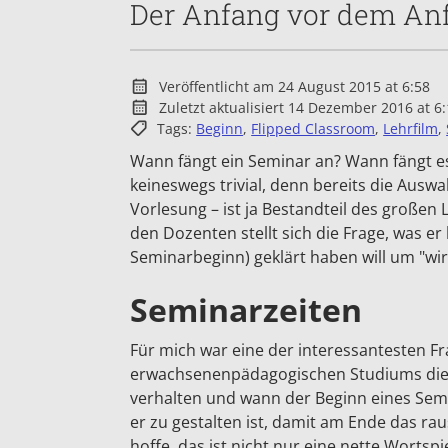
Der Anfang vor dem An
Veröffentlicht am 24 August 2015 at 6:58
Zuletzt aktualisiert 14 Dezember 2016 at 6
Tags:
Beginn
,
Flipped Classroom
,
Lehrfilm
,
Wann fängt ein Seminar an? Wann fängt es 
keineswegs trivial, denn bereits die Aus
Vorlesung – ist ja Bestandteil des große
den Dozenten stellt sich die Frage, was e
Seminarbeginn) geklärt haben will um "wi
Seminarzeiten
Für mich war eine der interessantesten 
erwachsenenpädagogischen Studiums die, w
verhalten und wann der Beginn eines Semin
er zu gestalten ist, damit am Ende das ra
hoffe, das ist nicht nur eine nette Wortspi