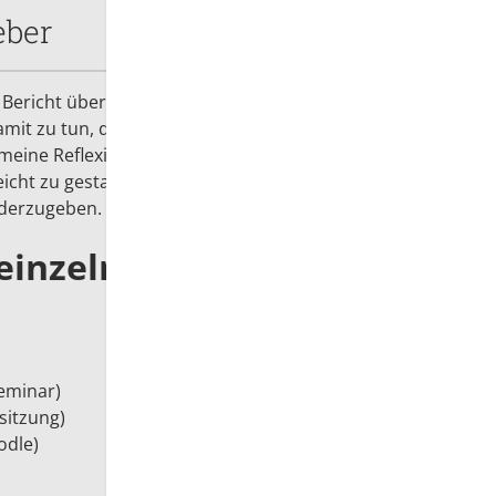
eber
Bericht über das Seminar vollständig als
amit zu tun, dass ich erst eine Weile nach dem
meine Reflexionen dazu anzustellen. Aber auch
eicht zu gestalten ist, meine Gedanken auf
ederzugeben.
 einzelnen Beiträgen:
Seminar)
sitzung)
odle)