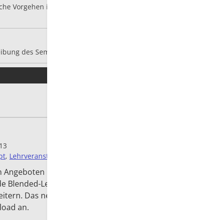
sche Vorgehen im Rahmen des Präsenztages zwei
inzelheiten
Download 01 
eibung des Seminars.
Details
:13
pt
,
Lehrveranstaltung
n Angeboten im Rahmen des e|Zertifikats habe
de Blended-Learning Grundkonzept von mir (
hier
)
tern. Das neue Konzept hänge ich in einer nicht
load an.