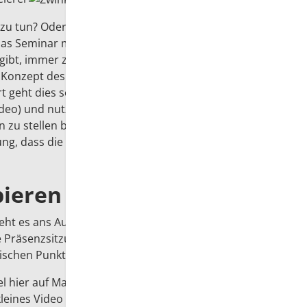
 zu tun? Oder gar mit dem Blended-Learning?
 das Seminar mit der Präsenzveranstaltung
gibt, immer zentral und wichtig zu beantworten.
 Konzept des Flipped Classroom (
hier ein Link auf
rt geht dies so: Man erklärt etwas vom Stoff vor
ideo) und nutzt dann die Zeit während der
en zu stellen bzw. Themen zu vernetzen oder
ung, dass die Studierenden den Film vorher
bieren
r geht es ans Ausprobieren des neuen Konzeptes –
e Präsenzsitzung funktioniert. Denn der Beginn
gischen Punkt eines "interaktiven Notstandes" dar.
iel hier auf Mahara (genannt neues Konzept) für
leines Video produziert, das
hier
zu begutachten