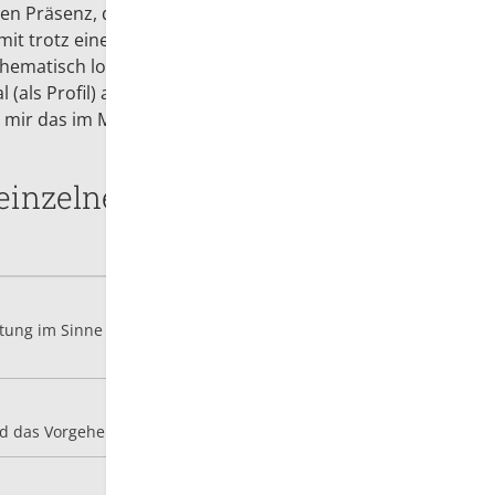
sten Präsenz, quasi als Beginn vor dem Beginn des
mit trotz eines interaktiven Notstandes zu Beginn
thematisch loslegen zu können, weil sich die
(als Profil) auf Moodle "gesehen" haben. Ich bin
h mir das im Moment vorstelle.
einzelnen PDF
iten
Download 02 
itung im Sinne des Flipclassroom Konzeptes und den
Download 03 
nd das Vorgehen während der Moodle-Phase.
Download 04 