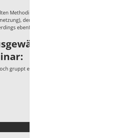
en Methodik werde ich nur in Bezug auf das
ernetzung), den umgedrehten Klassenraum und
rdings ebenfalls als Blogbeitrag.
usgewählten
inar:
och gruppt es sich nicht so gut auf Moodle!"
Details