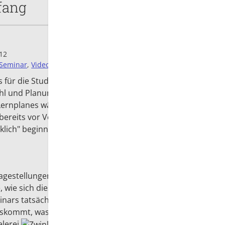
fang
:12
Seminar
,
Videoeinsatz
für die Studierenden wirklich an? Diese Frage ist
wahl und Planung des Seminars – oder auch der
n Lernplanes während eines Studiums. Und auch für
r bereits vor Vorlesungsbeginn (oder
rklich" beginnen zu können.
Fragestellungen während meines
ie sich diese zeitlichen Anteile im Seminar
ars tatsächlich einen Beginn darstellt bzw. wie
uskommt, was ich zu Beginn beabsichtige. Ich
elerei
.