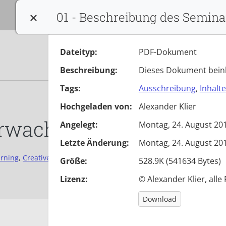
Sprache:
*
01 - Beschreibung des Semina
Konfiguration beenden
Dateityp:
PDF-Dokument
Beschreibung:
Dieses Dokument beinh
Tags:
Ausschreibung
,
Inhalte
Hochgeladen von:
Alexander Klier
Erwachsenenbildung
Angelegt:
Montag, 24. August 201
Letzte Änderung:
Montag, 24. August 201
rning
,
Creative Commons
,
Demokratiebildung
,
Demokratiekompet
Größe:
528.9K (541634 Bytes)
Lizenz:
© Alexander Klier, alle
Download:
Download