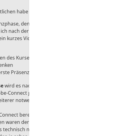
tlichen habe ich zwei Elemente neu eingeführt.
nzphase, den ich schon immer über eine eigene
 ich nach der Grundidee eines "Flipped
n kurzes Video erstellt (
hier
) das folgende
men des Kurses behandelt wird
denken
 erste Präsenzphase
se
wird es nach etwa der Hälfte der Zeit ein
obe-Connect geben. Diese Termin dient der
iterer notwendiger inhaltlicher Präzisierungen.
Connect bereits in einem Seminar an der Uni
n waren der Meinung, dass das eine tolle
technisch noch nicht ganz so geklappt hat, wie