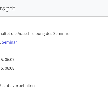
rs.pdf
Anmelden
altet die Ausschreibung des Seminars.
Du bist auf der Seite 3/6
,
Seminar
5, 06:07
5, 06:08
enzen
,
Didaktik
,
E-Learning
,
Erwachsenenbildung
 Rechte vorbehalten