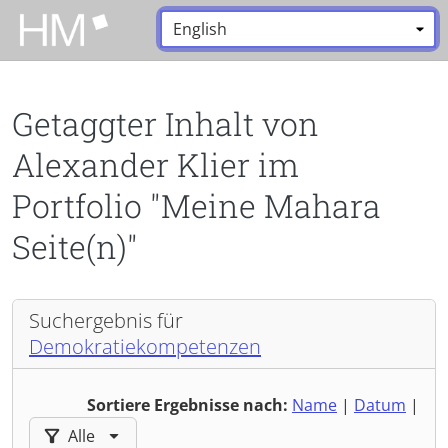
Zum Hauptinhalt zurückspringen
Sprache:
*
Getaggter Inhalt von
Alexander Klier im
Portfolio "Meine Mahara
Seite(n)"
Suchergebnis für
Demokratiekompetenzen
Sortiere Ergebnisse nach:
Name
|
Datum
|
Ergebnisse filtern nach:
Alle