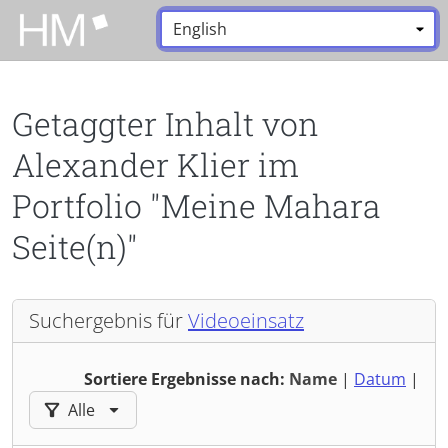
Zum Hauptinhalt zurückspringen
Sprache:
*
Getaggter Inhalt von
Alexander Klier im
Portfolio "Meine Mahara
Seite(n)"
Suchergebnis für
Videoeinsatz
Sortiere Ergebnisse nach:
Name
|
Datum
|
Ergebnisse filtern nach:
Alle