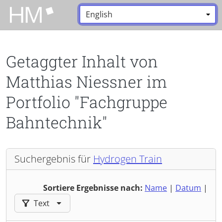
Zum Hauptinhalt zurückspringen
Sprache:
*
Getaggter Inhalt von
Matthias Niessner im
Portfolio "Fachgruppe
Bahntechnik"
Suchergebnis für
Hydrogen Train
Sortiere Ergebnisse nach:
Name
|
Datum
|
Ergebnisse filtern nach:
Text