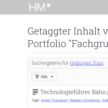
Zum Hauptinhalt zurückspringen
Getaggter Inhalt 
Portfolio "Fachgr
Suchergebnis für
Hydrogen Train
Ergebnisse filtern nach:
Alle
Technologieführer Bahn
Tags:
Green Transport
,
Railway Innovation
,
Hyd