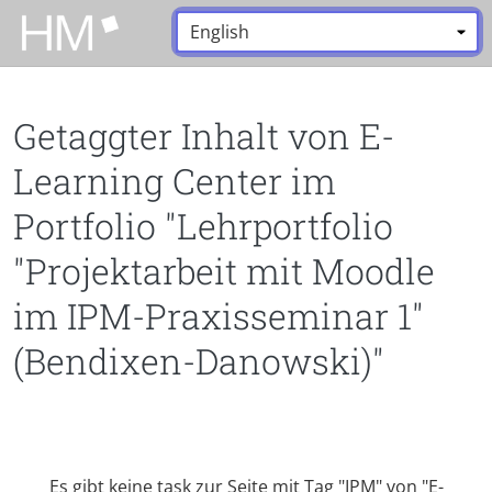
Zum Hauptinhalt zurückspringen
Sprache:
*
Getaggter Inhalt von E-
Learning Center im
Portfolio "Lehrportfolio
"Projektarbeit mit Moodle
im IPM-Praxisseminar 1"
(Bendixen-Danowski)"
Es gibt keine task zur Seite mit Tag "IPM" von "E-