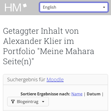
Zum Hauptinhalt zurückspringen
Sprache:
*
Getaggter Inhalt von
Alexander Klier im
Portfolio "Meine Mahara
Seite(n)"
Suchergebnis für
Moodle
Sortiere Ergebnisse nach:
Name
|
Datum
|
Ergebnisse filtern nach:
Blogeintrag