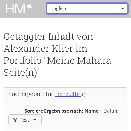
Zum Hauptinhalt zurückspringen
Sprache:
*
Getaggter Inhalt von
Alexander Klier im
Portfolio "Meine Mahara
Seite(n)"
Suchergebnis für
Lernsetting
Sortiere Ergebnisse nach:
Name
|
Datum
|
Ergebnisse filtern nach:
Text