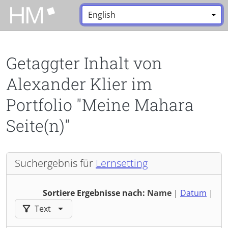
Zum Hauptinhalt zurückspringen
Sprache:
*
Getaggter Inhalt von
Alexander Klier im
Portfolio "Meine Mahara
Seite(n)"
Suchergebnis für
Lernsetting
Sortiere Ergebnisse nach:
Name
|
Datum
|
Ergebnisse filtern nach:
Text