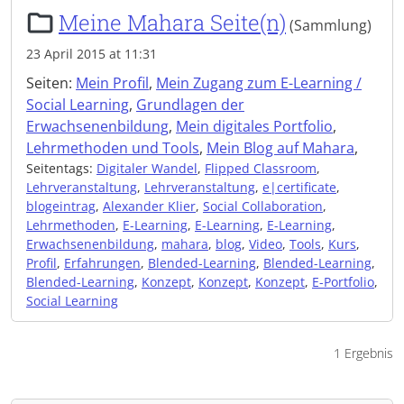
Meine Mahara Seite(n)
(Sammlung)
23 April 2015 at 11:31
Seiten:
Mein Profil
,
Mein Zugang zum E-Learning /
Social Learning
,
Grundlagen der
Erwachsenenbildung
,
Mein digitales Portfolio
,
Lehrmethoden und Tools
,
Mein Blog auf Mahara
,
Seitentags:
Digitaler Wandel
,
Flipped Classroom
,
Lehrveranstaltung
,
Lehrveranstaltung
,
e|certificate
,
blogeintrag
,
Alexander Klier
,
Social Collaboration
,
Lehrmethoden
,
E-Learning
,
E-Learning
,
E-Learning
,
Erwachsenenbildung
,
mahara
,
blog
,
Video
,
Tools
,
Kurs
,
Profil
,
Erfahrungen
,
Blended-Learning
,
Blended-Learning
,
Blended-Learning
,
Konzept
,
Konzept
,
Konzept
,
E-Portfolio
,
Social Learning
1 Ergebnis