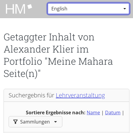
Zum Hauptinhalt zurückspringen
Sprache:
*
Getaggter Inhalt von
Alexander Klier im
Portfolio "Meine Mahara
Seite(n)"
Suchergebnis für
Lehrveranstaltung
Sortiere Ergebnisse nach:
Name
|
Datum
|
Ergebnisse filtern nach:
Sammlungen