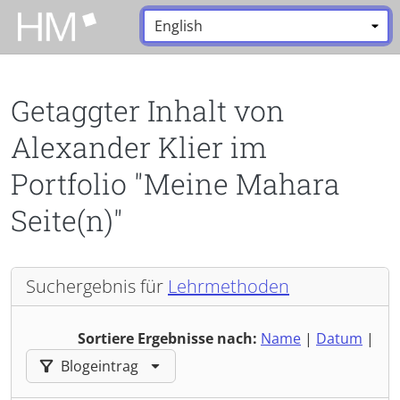
Zum Hauptinhalt zurückspringen
Sprache:
*
Getaggter Inhalt von
Alexander Klier im
Portfolio "Meine Mahara
Seite(n)"
Suchergebnis für
Lehrmethoden
Sortiere Ergebnisse nach:
Name
|
Datum
|
Ergebnisse filtern nach:
Blogeintrag