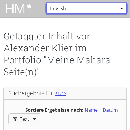
Zum Hauptinhalt zurückspringen
Sprache:
*
Getaggter Inhalt von
Alexander Klier im
Portfolio "Meine Mahara
Seite(n)"
Suchergebnis für
Kurs
Sortiere Ergebnisse nach:
Name
|
Datum
|
Ergebnisse filtern nach:
Text